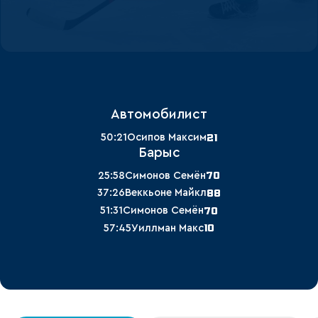
Автомобилист
21
50:21
Осипов Максим
Барыс
70
25:58
Симонов Семён
88
37:26
Веккьоне Майкл
70
51:31
Симонов Семён
10
57:45
Уиллман Макс