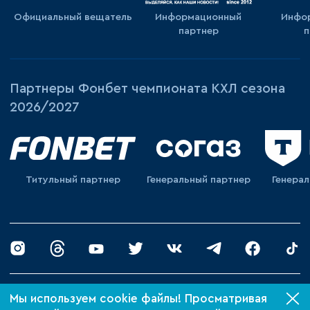
Официальный вещатель
Информационный
Инфо
партнер
п
Партнеры Фонбет чемпионата КХЛ сезона
2026/2027
Титульный партнер
Генеральный партнер
Генера
Мы используем cookie файлы! Просматривая
© 2026 «ХК Барыс»