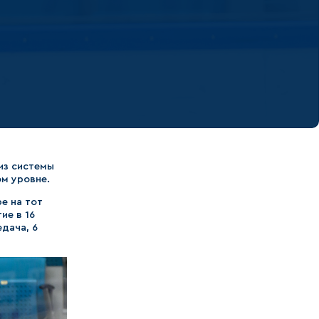
из системы
м уровне.
е на тот
ие в 16
едача, 6