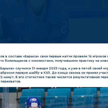
Амур
Барыс
Салават Юлаев
Сибирь
ов в составе «Барыса» свои первые матчи провели 16 игроков 
ть болельщиков с хоккеистами, получившими практику на ново
арысе» случился 31 января 2025 года, и уже в пятой своей игр
абросил первую шайбу в КХЛ. До конца сезона он принял участ
12 минут. В его статистике также числится результативная пер
 перехватов.