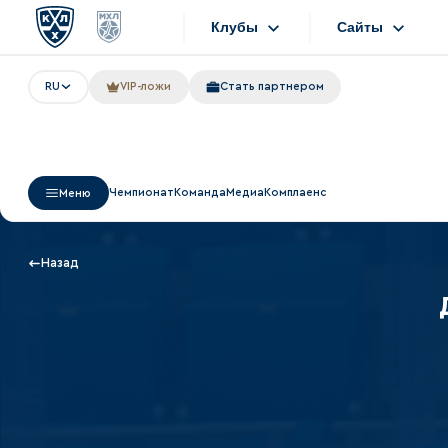
Клубы
Сайты
RU
VIP-ложи
Стать партнером
Конференция «Запад»
Сайты
Дивизион Боброва
Лада
Видеотранс
Чемпионат
Команда
Медиа
Комплаенс
Меню
СКА
Хайлайты
Спартак
Текстовые т
Назад
Торпедо
Интернет-ма
ХК Сочи
Фотобанк
Дивизион Тарасова
Динамо Мн
Приложен
Динамо М