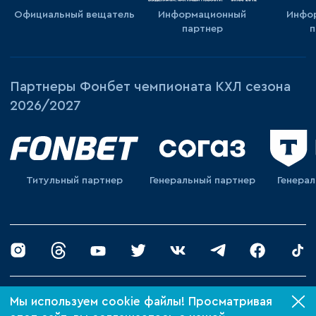
Официальный вещатель
Информационный
Инфо
партнер
п
Партнеры Фонбет чемпионата КХЛ сезона
2026/2027
Титульный партнер
Генеральный партнер
Генера
© 2026 «ХК Барыс»
Мы используем cookie файлы! Просматривая