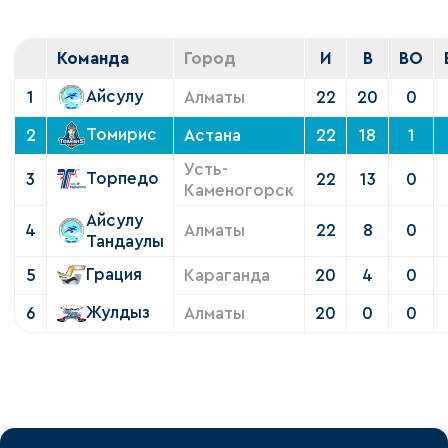
Команда
Город
И
В
ВО
Айсулу
1
Алматы
22
20
0
Томирис
2
Астана
22
18
1
Усть-
Торпедо
3
22
13
0
Каменогорск
Айсулу
4
Алматы
22
8
0
Тандаулы
Грация
5
Караганда
20
4
0
Жулдыз
6
Алматы
20
0
0