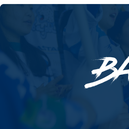
Локомотив
Северсталь
ЦСКА
Шанхайские Драконы
B