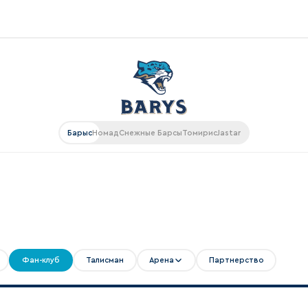
Конференция «Восток»
Дивизион Харламова
Автомобилист
ляции
Барыс
Номад
Снежные Барсы
Томирис
Jastar
Ак Барс
Металлург Мг
рансляции
Нефтехимик
газин
Трактор
Дивизион Чернышева
Фан-клуб
Талисман
Арена
Партнерство
Авангард
ие КХЛ
Адмирал