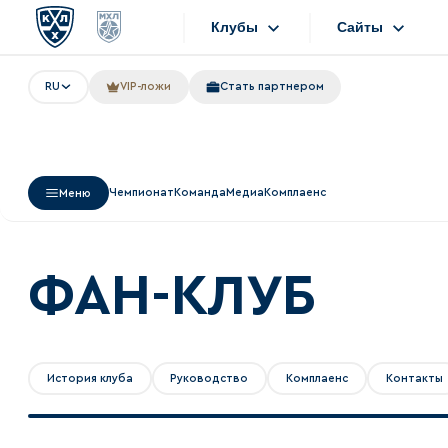
Клубы
Сайты
RU
VIP-ложи
Стать партнером
Конференция «Запад»
Сайты
Дивизион Боброва
Лада
Видеотранс
Чемпионат
Команда
Медиа
Комплаенс
Меню
СКА
Хайлайты
Спартак
Текстовые т
Торпедо
ФАН-КЛУБ
Интернет-ма
ХК Сочи
Фотобанк
Дивизион Тарасова
История клуба
Руководство
Комплаенс
Контакты
Динамо Мн
Приложен
Динамо М