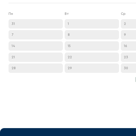
Локомотив
Северсталь
Пн
Вт
Ср
ЦСКА
31
1
2
Шанхайские Драконы
7
8
9
VS
14
15
16
21
22
23
VS
28
29
30