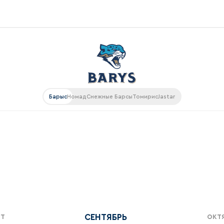
Конференция «Восток»
Дивизион Харламова
Автомобилист
ляции
Барыс
Номад
Снежные Барсы
Томирис
Jastar
Ак Барс
Металлург Мг
рансляции
Нефтехимик
газин
Трактор
Дивизион Чернышева
Авангард
ие КХЛ
Адмирал
СЕНТЯБРЬ
СТ
ОКТ