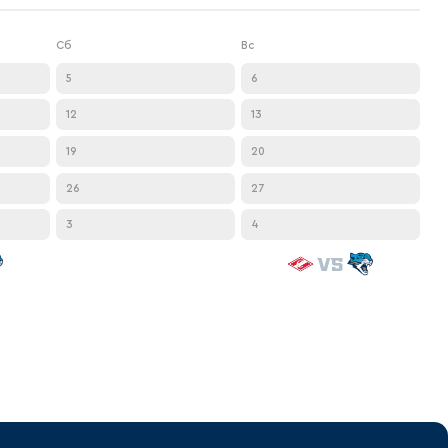
Сб
Вс
5
6
12
13
VS
19
20
VS
26
27
VS
3
4
VS