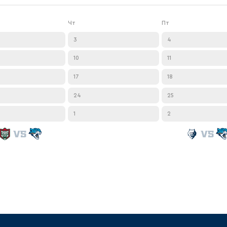
Амур
Барыс
Чт
Пт
Салават Юлаев
3
4
Сибирь
10
11
VS
17
18
VS
VS
24
25
VS
1
2
VS
VS