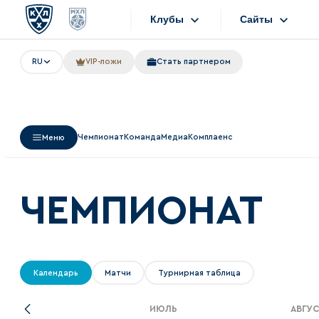
Клубы
Сайты
RU
VIP-ложи
Стать партнером
Конференция «Запад»
Сайты
Дивизион Боброва
Лада
Видеотранс
Чемпионат
Команда
Медиа
Комплаенс
Меню
СКА
Хайлайты
Спартак
Текстовые т
Торпедо
ЧЕМПИОНАТ
Интернет-ма
ХК Сочи
Фотобанк
Дивизион Тарасова
Календарь
Матчи
Турнирная таблица
Динамо Мн
Приложен
Динамо М
ИЮЛЬ
АВГУ