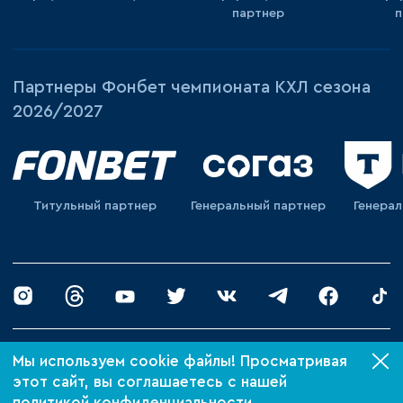
партнер
п
Партнеры Фонбет чемпионата КХЛ сезона
2026/2027
Титульный партнер
Генеральный партнер
Генера
© 2026 «ХК Барыс»
Мы используем cookie файлы! Просматривая
Политика конфиденциальности
этот сайт, вы соглашаетесь с нашей
политикой конфиденциальности