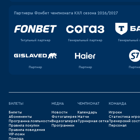
Партнеры Фонбет чемпионата КХЛ сезона 2026/2027
Титульный партнер
Генеральный партнер
Генеральный 
Партнер
Партнер
Партне
БИЛЕТЫ
МЕДИА
ЧЕМПИОНАТ
КОМАНДА
Билеты
Новости
Календарь
Игроки
Абонементы
Фотогалерея
Матчи
Статистика игр
Программа лояльности
Видеогалерея
Турнирная сетка
Тренерский сос
Правила покупки
Программки
Персонал
Правила поведения
VIP-ложи
Помощь