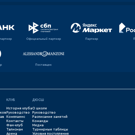
партнер
Официальный партнер
Партнер
р
Поставщик
КЛУБ
ДЮСШ
История клуба
О школе
оков
Руководство
Руководство
тав
Комплаенс
Расписание занятий
Контакты
Команды
Фан-клуб
Медиа
Талисман
Турнирные таблицы
Арена
Условия поступления