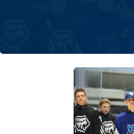
Локомотив
Северсталь
ЦСКА
Шанхайские Драконы