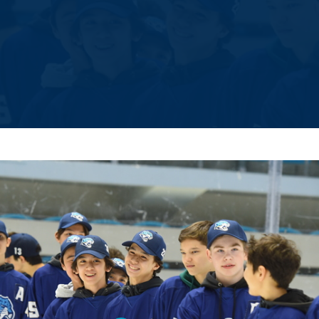
Амур
Барыс
Салават Юлаев
Сибирь