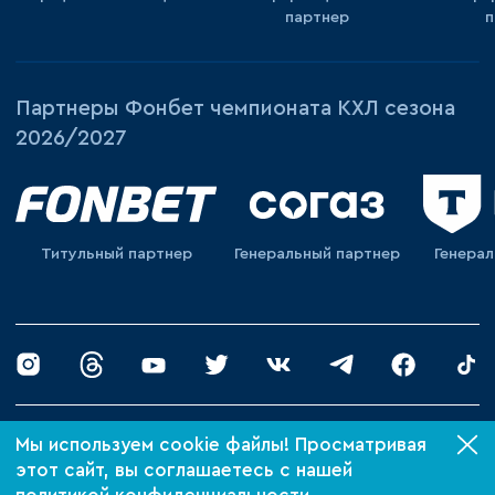
партнер
п
Партнеры Фонбет чемпионата КХЛ сезона
2026/2027
Титульный партнер
Генеральный партнер
Генера
© 2026 «ХК Барыс»
Мы используем cookie файлы! Просматривая
Политика конфиденциальности
этот сайт, вы соглашаетесь с нашей