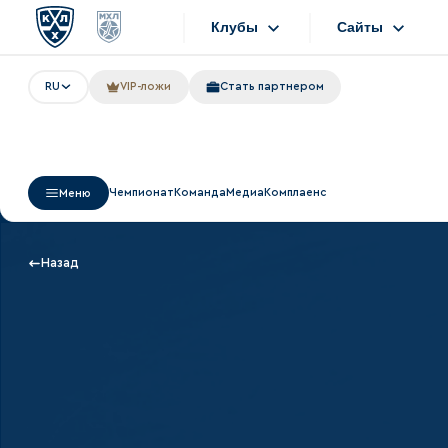
Клубы
Сайты
RU
VIP-ложи
Стать партнером
Конференция «Запад»
Сайты
Дивизион Боброва
Лада
Видеотранс
Чемпионат
Команда
Медиа
Комплаенс
Меню
СКА
Хайлайты
Спартак
Текстовые т
Назад
Торпедо
Интернет-ма
ХК Сочи
Фотобанк
Дивизион Тарасова
Динамо Мн
Приложен
Динамо М