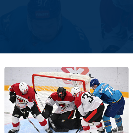
Амур
Барыс
Салават Юлаев
Сибирь