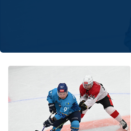
Локомотив
Северсталь
ЦСКА
Шанхайские Драконы