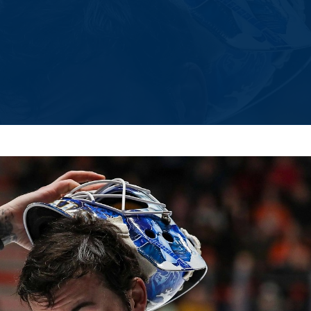
Амур
Барыс
Салават Юлаев
Сибирь