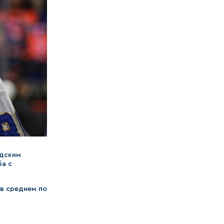
адским
ба с
 в среднем по