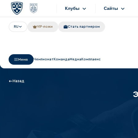
Клубы
Сайты
RU
VIP-ложи
Стать партнером
Конференция «Запад»
Сайты
Дивизион Боброва
Лада
Видеотранс
Чемпионат
Команда
Медиа
Комплаенс
Меню
СКА
Хайлайты
Спартак
Текстовые т
Назад
Торпедо
Э
Интернет-ма
ХК Сочи
Фотобанк
Дивизион Тарасова
Динамо Мн
Приложен
Динамо М