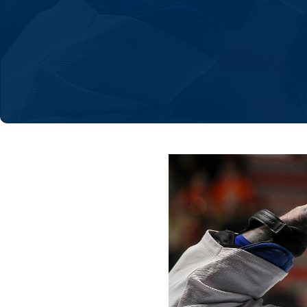
Локомотив
Северсталь
ЦСКА
Шанхайские Драконы