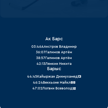
Ак Барс
03:46
Алистров Владимир
36:07
Галимов Артём
38:57
Галимов Артём
42:13
Лямкин Никита
Барыс
13
44:45
Кайыржан Динмухамед
88
46:24
Веккьоне Майкл
12
47:02
Логвин Всеволод