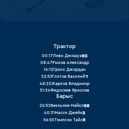
Трактор
90
00:17
Ливо Джошуа
08:47
Рыков Александр
16:12
Гросс Джордан
7
22:53
Глотов Василий
48:22
Жарков Владимир
51:34
Федосеев Ярослав
Барыс
88
26:52
Веккьоне Майкл
2
40:31
Масси Джейк
9
56:55
Томпсон Тайс