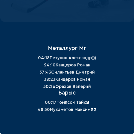
Металлург Мг
31
04:18
Петунин Александр
24:10
Канцеров Роман
37:43
Силантьев Дмитрий
38:23
Канцеров Роман
50:26
Орехов Валерий
Барыс
9
00:17
Томпсон Тайс
23
48:50
Мухаметов Максим